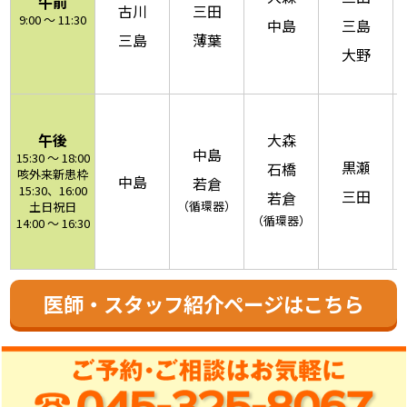
午前
古川
三田
9:00 ～ 11:30
中島
三島
三島
薄葉
大野
午後
大森
中島
15:30 ～ 18:00
黒瀬
石橋
咳外来新患枠
中島
若倉
15:30、16:00
三田
若倉
（循環器）
土日祝日
（循環器）
14:00 ～ 16:30
医師・スタッフ紹介ページはこちら