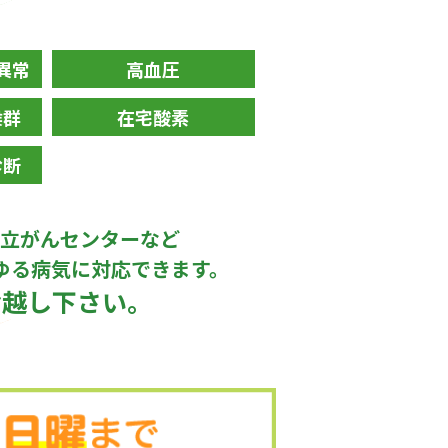
異常
高血圧
候群
在宅酸素
診断
立がんセンター
など
ゆる病気に対応できます。
お越し下さい。