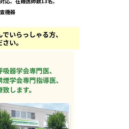
対応。在籍医師数13名。
査機器
んでいらっしゃる方、
ださい。
呼吸器学会専門医、
禁煙学会専門指導医、
療致します。