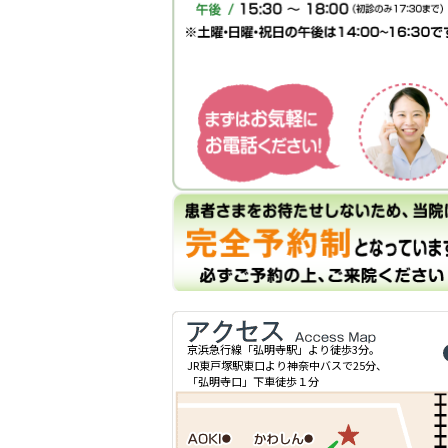
京浜急行線「弘明寺駅」より徒歩3分。
JR東戸塚駅東口より神奈中バスで25分、
「弘明寺口」下車徒歩１分