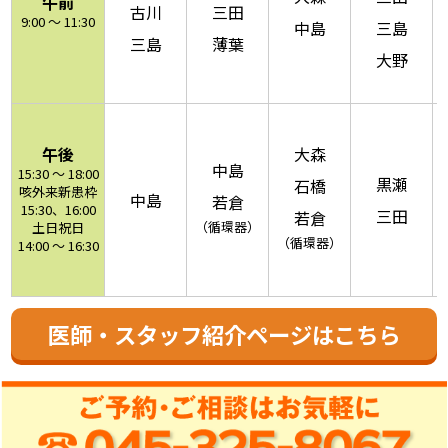
午前
古川
三田
9:00 ～ 11:30
中島
三島
三島
薄葉
大野
午後
大森
中島
15:30 ～ 18:00
黒瀬
石橋
咳外来新患枠
中島
若倉
15:30、16:00
三田
若倉
（循環器）
土日祝日
（循環器）
14:00 ～ 16:30
医師・スタッフ紹介ページはこちら